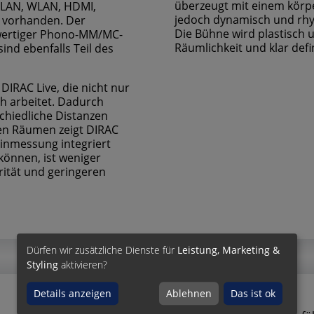
überzeugt mit einem körpe
, LAN, WLAN, HDMI,
jedoch dynamisch und rh
d vorhanden. Der
Die Bühne wird plastisch u
chwertiger Phono-MM/MC-
Räumlichkeit und klar def
nd ebenfalls Teil des
DIRAC Live, die nicht nur
h arbeitet. Dadurch
chiedliche Distanzen
gen Räumen zeigt DIRAC
Einmessung integriert
können, ist weniger
rität und geringeren
Dürfen wir zusätzliche Dienste für
Leistung, Marketing &
Styling
aktivieren?
Details anzeigen
Ablehnen
Das ist ok