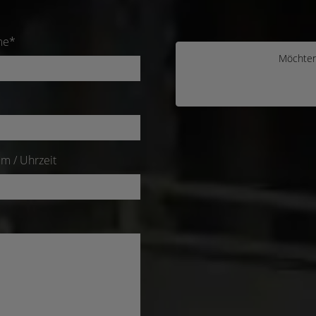
me*
Möchten
m / Uhrzeit