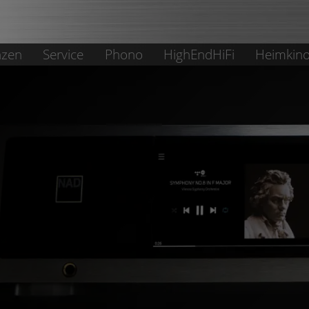
nzen
Service
Phono
HighEndHiFi
Heimkin