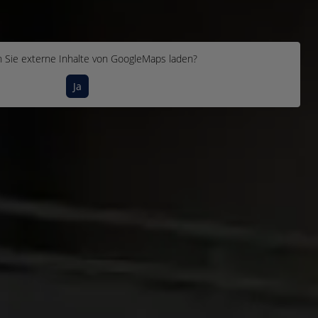
 Sie externe Inhalte von
GoogleMaps
laden?
Ja