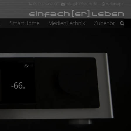
09133-606290
mail@hififorum.de
Whatsapp
o
SmartHome
MedienTechnik
Zubehör
Suchen