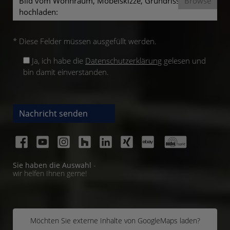
Bild vom Wohnraum, Möbelskizze, Grundriss mit
hochladen:
* Diese Felder müssen ausgefüllt werden.
Ja, ich habe die
Datenschutzerklärung
gelesen und
bin damit einverstanden.
Nachricht senden
Sie haben die Auswahl
-
wir helfen Ihnen gerne!
Möchten Sie externe Inhalte von
GoogleMaps
laden?