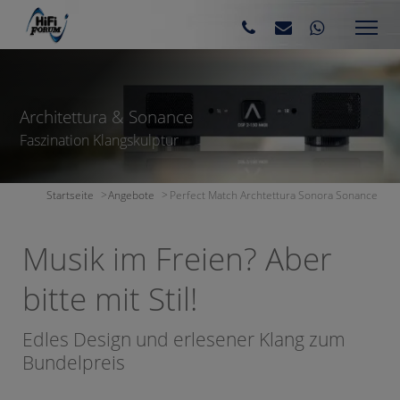
Architettura & Sonance
Faszination Klangskulptur
Startseite
Angebote
Perfect Match Archtettura Sonora Sonance
Musik im Freien? Aber
bitte mit Stil!
Edles Design und erlesener Klang zum
Bundelpreis