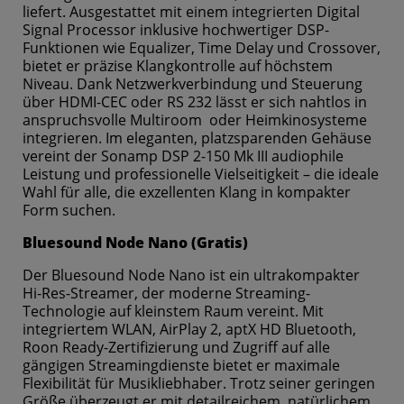
liefert. Ausgestattet mit einem integrierten Digital
Signal Processor inklusive hochwertiger DSP-
Funktionen wie Equalizer, Time Delay und Crossover,
bietet er präzise Klangkontrolle auf höchstem
Niveau. Dank Netzwerkverbindung und Steuerung
über HDMI-CEC oder RS 232 lässt er sich nahtlos in
anspruchsvolle Multiroom oder Heimkinosysteme
integrieren. Im eleganten, platzsparenden Gehäuse
vereint der Sonamp DSP 2-150 Mk III audiophile
Leistung und professionelle Vielseitigkeit – die ideale
Wahl für alle, die exzellenten Klang in kompakter
Form suchen.
Bluesound Node Nano (Gratis)
Der Bluesound Node Nano ist ein ultrakompakter
Hi-Res-Streamer, der moderne Streaming-
Technologie auf kleinstem Raum vereint. Mit
integriertem WLAN, AirPlay 2, aptX HD Bluetooth,
Roon Ready-Zertifizierung und Zugriff auf alle
gängigen Streamingdienste bietet er maximale
Flexibilität für Musikliebhaber. Trotz seiner geringen
Größe überzeugt er mit detailreichem, natürlichem