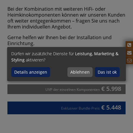
Bei der Kombination mit weiteren HiFi- oder
Heimkinokomponenten können wir unseren Kunden
oft weiter entgegenkommen – fragen Sie uns nach
Ihrem individuellen Angebot.
Gerne helfen wir Ihnen bei der Installation und
Einrichtung.
Dürfen wir zusätzliche Dienste für
Leistung, Marketing &
... haben Sie Fragen?
Styling
aktivieren?
Rufen Sie uns an:
09133 / 60629-0
oder schreiben Sie
Details anzeigen
Ablehnen
Das ist ok
uns:
mail@hififorum.de
€ 5.998
UVP der einzelnen Komponenten
€ 5.448
Exklusiver Bundle-Preis