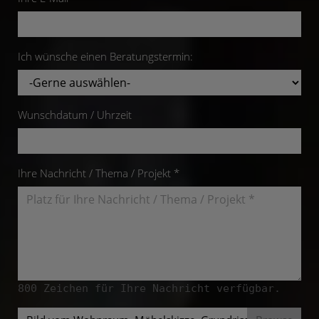
Ich wünsche einen Beratungstermin:
Wunschdatum / Uhrzeit
Ihre Nachricht / Thema / Projekt *
800
Zeichen für Ihre Nachricht verfügbar.