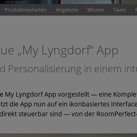
Produktneuheiten
Angebote
Wissen
Team
eue „My Lyngdorf“ App
Personalisierung in einem intu
ue My Lyngdorf App vorgestellt — eine Kompl
t die App nun auf ein ikonbasiertes Interfac
rekt steuerbar sind — von der RoomPerfect-K