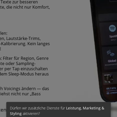
 Texte zur besseren
e, die nicht nur Komfort,
len:
n, Lautstärke-Trims,
Kalibrierung. Kein langes
￼
 Filter für Region, Genre
ate oder Sampling-
er per Tap einzuschalten
s dem Sleep-Modus heraus
ich Voicings ändern — das
ehst nicht nur „Bass
Dürfen wir zusätzliche Dienste für
Leistung, Marketing &
ten
Styling
aktivieren?