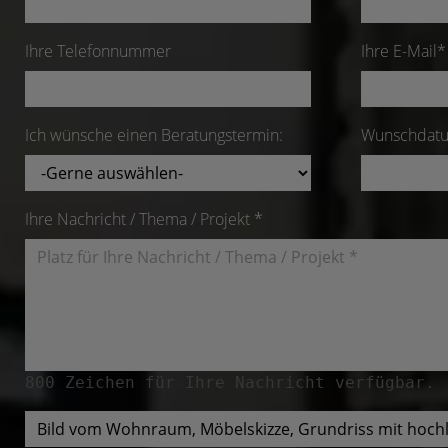
Ihre Telefonnummer
Ihre E-Mail*
Ich wünsche einen Beratungstermin:
Wunschdatu
Ihre Nachricht / Thema / Projekt *
800
Zeichen für Ihre Nachricht verfügbar.
Bild vom Wohnraum, Möbelskizze, Grundriss mit hoch