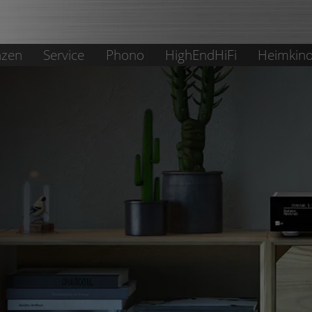
nzen
Service
Phono
HighEndHiFi
Heimkin