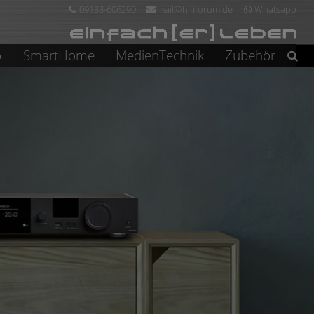
09133-606290
mail@hififorum.de
Whatsapp
o
SmartHome
MedienTechnik
Zubehör
Suchen