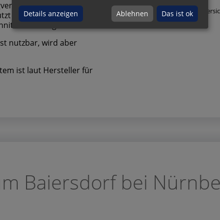
gverstärker und MP-
Die neue Lyngdorf App ist übersic
Details anzeigen
Ablehnen
Das ist ok
t alle Features. Ältere
nittstelle integrieren. ￼
st nutzbar, wird aber
em ist laut Hersteller für
 Baiersdorf bei Nürnberg