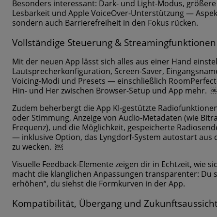
Besonders interessant: Dark- und Light-Modus, größere
Lesbarkeit und Apple VoiceOver-Unterstützung — Aspekt
sondern auch Barrierefreiheit in den Fokus rücken.
Vollständige Steuerung & Streamingfunktionen
Mit der neuen App lässt sich alles aus einer Hand einstel
Lautsprecherkonfiguration, Screen-Saver, Eingangsname
Voicing-Modi und Presets — einschließlich RoomPerfect-
Hin- und Her zwischen Browser-Setup und App mehr. 
Zudem beherbergt die App KI-gestützte Radiofunktionen:
oder Stimmung, Anzeige von Audio-Metadaten (wie Bitr
Frequenz), und die Möglichkeit, gespeicherte Radiosend
— inklusive Option, das Lyngdorf-System autostart au
zu wecken. ￼
Visuelle Feedback-Elemente zeigen dir in Echtzeit, wie s
macht die klanglichen Anpassungen transparenter: Du si
erhöhen“, du siehst die Formkurven in der App.
Kompatibilität, Übergang und Zukunftsaussich