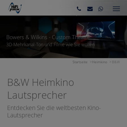
Bowers & Wilkins - Custom Theatre
3D-Mehrkanal-Ton und Filme wie Sie wollen
Startseite
Heimkino
B&W
B&W Heimkino
Lautsprecher
Entdecken Sie die weltbesten Kino-
Lautsprecher