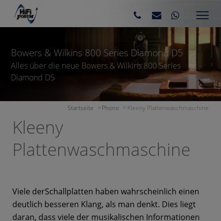
Bowers & Wilkins 800 Series Diamond D5
Alles über die neue Bowers & Wilkins 800 Series
Diamond D5
Startseite
Phono
Kleeny Plattenwaschmaschine
Kleeny
Plattenwaschmaschine
Viele derSchallplatten haben wahrscheinlich einen
deutlich besseren Klang, als man denkt. Dies liegt
daran, dass viele der musikalischen Informationen