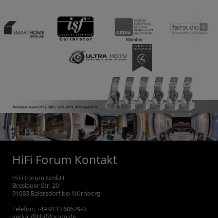
HiFi Forum Kontakt
HiFi Forum GmbH
Breslauer Str. 29
91083
Baiersdorf bei Nürnberg
Telefon:
+49 9133 60629-0
verkauf@hififorum.de