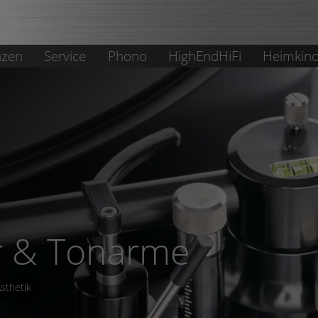
nzen
Service
Phono
HighEndHiFi
Heimkin
it Tonarm 9WT