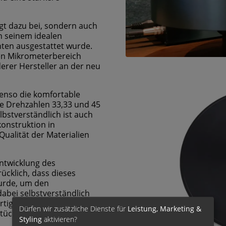
gt dazu bei, sondern auch
n seinem idealen
ten ausgestattet wurde.
den Mikrometerbereich
rer Hersteller an der neu
benso die komfortable
ie Drehzahlen 33,33 und 45
lbstverständlich ist auch
onstruktion in
Qualität der Materialien
entwicklung des
cklich, dass dieses
urde, um den
abei selbstverständlich
ertigen Gehäuse. Diese
Dürfen wir zusätzliche Dienste für
Leistung, Marketing &
zstück der AMG-Produkte
Styling
aktivieren?