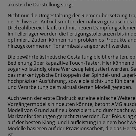
akustische Darstellung sorgt.
Nicht nur die Umgestaltung der Riemenübersetzung trä
der Schweizer Antriebsmotor, der nahezu geräuschlos i
Drehzahlbereich läuft und mit neuen Dämpfungselemen
Im Tellerlager wurden die Fertigungstoleranzen bis in 
optimiert. Zudem können nun problemlos Produkte ande
hinzugekommenen Tonarmbasis angebracht werden.
Die bewährte ästhetische Gestaltung bleibt erhalten, e
Bedienung über kapazitive Touch-Taster. Hier können d
sogar vollständig ohne Werkzeug feinjustiert werden. Se
das markentypische Entkoppeln der Spindel- und Lagerk
hochpräziser Ausführung, sowie die sicht- und fühlbare 
und Verarbeitung beim aktualisierten Modell gegeben.
Auch wenn der erste Eindruck auf eine einfache Weiter
Vorgängermodells hindeuten könnte, betont AMG ausdrü
Modell von Grund auf neu konzipiert und durchdacht w
Marktanforderungen gerecht zu werden. Der Fokus lag d
auf der besten Klang- und Laufleistung in einem hochw
Modelle basieren auf der Präzisionsarbeit, die das Her
ist.