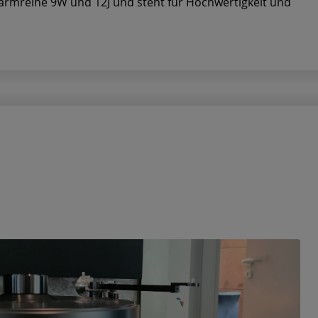
onarmreihe 9W und 12J und steht für Hochwertigkeit und