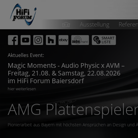
Ausstellung
Refere
Aktuelles Event:
Magic Moments - Audio Physic x AVM –
Freitag, 21.08. & Samstag, 22.08.2026
im HiFi Forum Baiersdorf
hier weiterlesen
AMG Giro MK II m
...das Einsteigermodell mit AMG-Genen