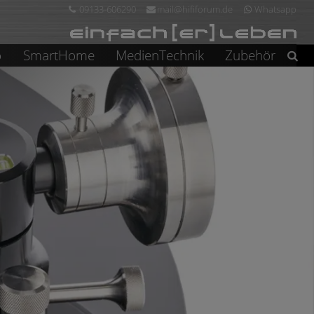
09133-606290
mail@hififorum.de
Whatsapp
o
SmartHome
MedienTechnik
Zubehör
Suchen