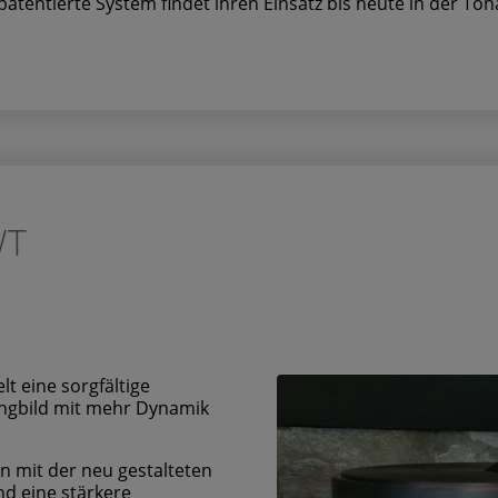
patentierte System findet ihren Einsatz bis heute in der T
WT
t eine sorgfältige
langbild mit mehr Dynamik
n mit der neu gestalteten
und eine stärkere