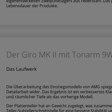
eigenentwickelten Zweipunktlagers aus Federstahl. Das 
Lebensdauer der Produkte.
Der Giro MK II mit Tonarm 9
Das Laufwerk
Die Überarbeitung des Einstiegsmodells von AMG spiegel
Detailarbeit wider. Das Ergebnis ist ein verbessertes K
und räumlicher Tiefe als das vorherige Modell.
Der Plattenteller hat an Gewicht zugelegt, was zusamme
Teller-Subtellerschnittstelle für eine bessere Stabilität 