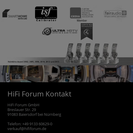
HiFi Forum Kontakt
HiFi Forum GmbH
Breslauer Str. 29
91083
Baiersdorf bei Nürnberg
Telefon:
+49 9133 60629-0
verkauf@hififorum.de