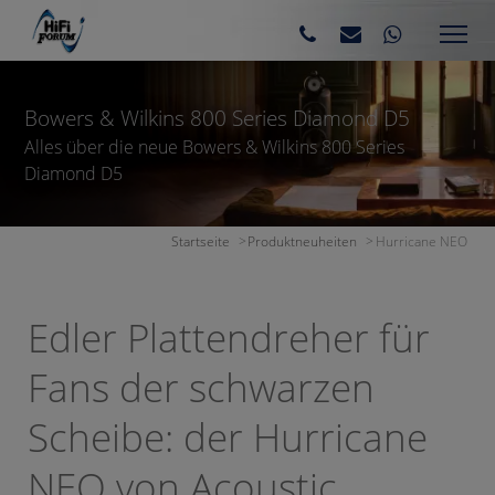
Bowers & Wilkins 800 Series Diamond D5
Alles über die neue Bowers & Wilkins 800 Series
Diamond D5
Startseite
Produktneuheiten
Hurricane NEO
Edler Plattendreher für
Fans der schwarzen
Scheibe: der Hurricane
NEO von Acoustic