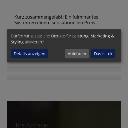
Kurz zusammengefaßt: Ein fulminantes
System zu einem sensationellen Preis.
Gern präsentiert Ihnen unser Plattenspieler-
Dürfen wir zusätzliche Dienste für
Leistung, Marketing &
Spezialist Mario Grözinger den Hurrican NEO
Styling
aktivieren?
im HiFi Forum.
Details anzeigen
Ablehnen
Das ist ok
Ihre Anfrage: