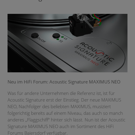
Neu im HiFi Forum: Acoustic Signature MAXIMUS NEO
Was für andere Unternehmen die Referenz ist, ist für
Acoustic Signature erst der Einstieg. Der neue MAXIMUS
NEO, Nachfolger des beliebten MAXIMUS, musiziert
folgerichtig bereits auf einem Niveau, das auch so manch
anderes „Flaggschiff“ hinter sich lässt. Nun ist der Acoustic
Signature MAXIMUS NEO auch im Sortiment des HiFi
Forums Baiersdorf verfügbar.