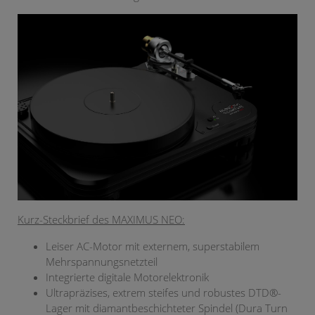
Kurz-Steckbrief des MAXIMUS NEO:
Leiser AC-Motor mit externem, superstabilem
Mehrspannungsnetzteil
Integrierte digitale Motorelektronik
Ultrapräzises, extrem steifes und robustes DTD®-
Lager mit diamantbeschichteter Spindel (Dura Turn