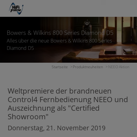
Bowers & Wilkins 800 Series Diamond D5
Alles über die neue Bowers & Wilkins 800 Series
Diamond D5
Startseite
Produktneuheiten
NEEO Aktion
Weltpremiere der brandneuen
Control4 Fernbedienung NEEO und
Auszeichnung als "Certified
Showroom"
Donnerstag, 21. November 2019