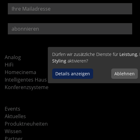
Dürfen wir zusätzliche Dienste für
Leistung,
Analog
Styling
aktivieren?
HiFi
Homecinema
Details anzeigen
Ablehnen
Intelligentes Haus
Konferenzsysteme
Events
Aktuelles
Produktneuheiten
Wissen
Partner