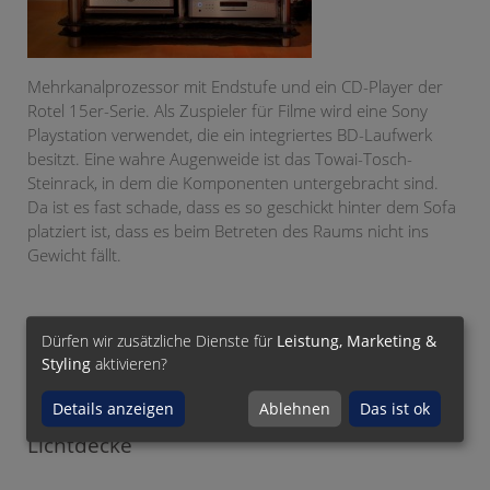
Mehrkanalprozessor mit Endstufe und ein CD-Player der
Rotel 15er-Serie. Als Zuspieler für Filme wird eine Sony
Playstation verwendet, die ein integriertes BD-Laufwerk
besitzt. Eine wahre Augenweide ist das Towai-Tosch-
Steinrack, in dem die Komponenten untergebracht sind.
Da ist es fast schade, dass es so geschickt hinter dem Sofa
platziert ist, dass es beim Betreten des Raums nicht ins
Gewicht fällt.
Dürfen wir zusätzliche Dienste für
Leistung, Marketing &
Styling
aktivieren?
Details anzeigen
Ablehnen
Das ist ok
Beamer komplett versteckt in der
Lichtdecke