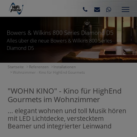
Bowers & Wilkins 800 Series Diamond D5
Alles über die neue Bowers & Wilkins 800 Series
Diamond D5
Startseite
Referenzen
Installationen
Wohnzimmer - Kino für HighEnd Gourmets
"WOHN KINO" - Kino für HighEnd
Gourmets im Wohnzimmer
... elegant wohnen und toll Musik hören
mit LED Lichtdecke, verstecktem
Beamer und integrierter Leinwand