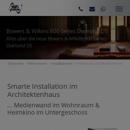
Bowers & Wilkins 800 Series Diamond D5
Alles über die neue Bowers & Wilkins 800 Series
Diamond D5
Startseite
Referenzen
Installationen
Heimkino und Wohnzimmer
Smarte Installation im
Architektenhaus
... Medienwand im Wohnraum &
Heimkino im Untergeschoss