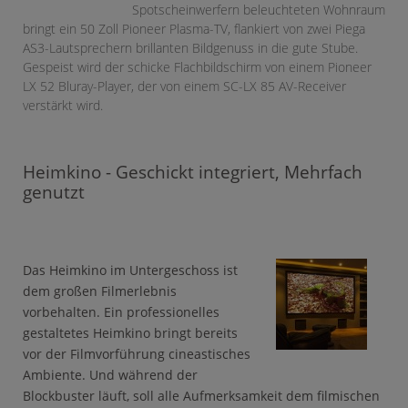
Spotscheinwerfern beleuchteten Wohnraum
bringt ein 50 Zoll Pioneer Plasma-TV, flankiert von zwei Piega
AS3-Lautsprechern brillanten Bildgenuss in die gute Stube.
Gespeist wird der schicke Flachbildschirm von einem Pioneer
LX 52 Bluray-Player, der von einem SC-LX 85 AV-Receiver
verstärkt wird.
Heimkino - Geschickt integriert, Mehrfach
genutzt
Das Heimkino im Untergeschoss ist
dem großen Filmerlebnis
vorbehalten.
Ein professionelles
gestaltetes Heimkino bringt bereits
vor der Filmvorführung cineastisches
Ambiente. Und während der
Blockbuster läuft, soll alle Aufmerksamkeit dem filmischen