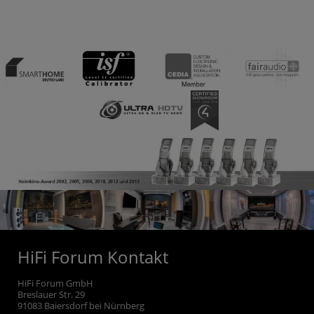
HiFi Forum Kontakt
HiFi Forum GmbH
Breslauer Str. 29
91083
Baiersdorf bei Nürnberg