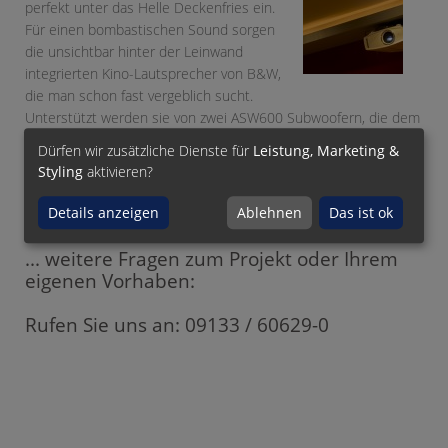
perfekt unter das Helle Deckenfries ein.
Für einen bombastischen Sound sorgen
die unsichtbar hinter der Leinwand
integrierten Kino-Lautsprecher von B&W,
die man schon fast vergeblich sucht.
Unterstützt werden sie von zwei ASW600 Subwoofern, die dem
5.2-System den nötigen Druck im Tiefton verleihen.
Dürfen wir zusätzliche Dienste für
Leistung, Marketing &
Styling
aktivieren?
Details anzeigen
Ablehnen
Das ist ok
... weitere Fragen zum Projekt oder Ihrem
eigenen Vorhaben:
Rufen Sie uns an: 09133 / 60629-0