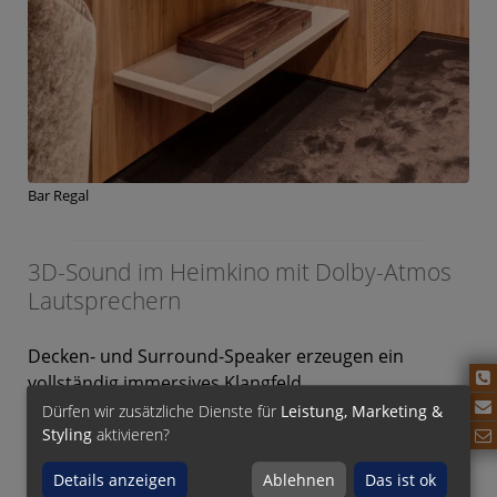
Bar Regal
3D-Sound im Heimkino mit Dolby-Atmos
Lautsprechern
Decken- und Surround-Speaker erzeugen ein
vollständig immersives Klangfeld
Dürfen wir zusätzliche Dienste für
Leistung, Marketing &
Bei der Auswahl der Lautsprecher fiel die Wahl auf
Styling
aktivieren?
Bowers & Wilkins. Das 5.2.2. System wurde mit drei
CostumTheater Lautsprechern B&W CT8.4 LCRS als
Details anzeigen
Ablehnen
Das ist ok
Frontlautsprecher, zwei CostumTheater Subwoofern