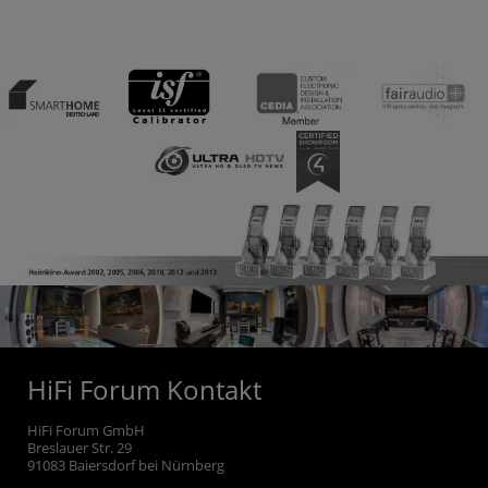
HiFi Forum Kontakt
HiFi Forum GmbH
Breslauer Str. 29
91083
Baiersdorf bei Nürnberg