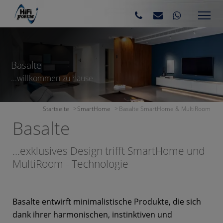
Basalte
...willkommen zu hause
Startseite
SmartHome
Basalte SmartHome & MultiRoom
Basalte
...exklusives Design trifft SmartHome und
MultiRoom - Technologie
Basalte entwirft minimalistische Produkte, die sich
dank ihrer harmonischen, instinktiven und