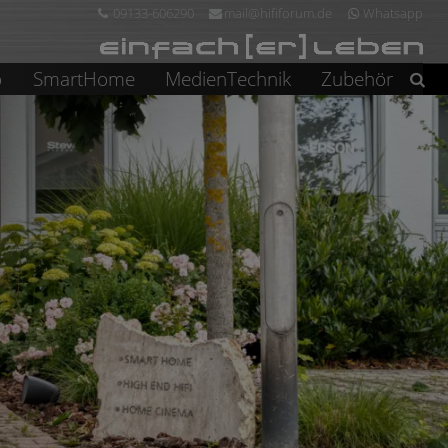
09133-606290
mail@hififorum.de
Whatsapp
o
SmartHome
MedienTechnik
Zubehör
Suchen