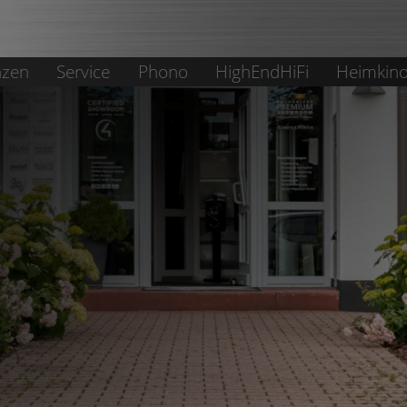
nzen
Service
Phono
HighEndHiFi
Heimkin