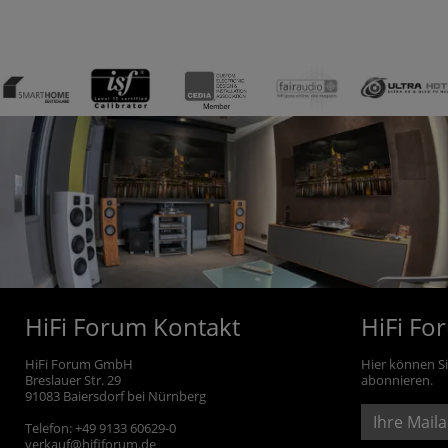
HiFi Forum Kontakt
HiFi Fo
HiFi Forum GmbH
Hier können S
Breslauer Str. 29
abonnieren.
91083
Baiersdorf bei Nürnberg
Telefon:
+49 9133 60629-0
verkauf@hififorum.de