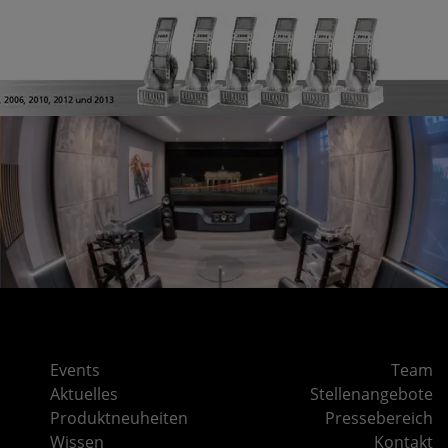
Events
Team
Aktuelles
Stellenangebote
Produktneuheiten
Pressebereich
Wissen
Kontakt