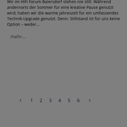
Wir im HiFi Forum Baiersdorf stehen nie still. Während
andernorts der Sommer für eine kreative Pause genutzt
wird, haben wir die warme Jahreszeit für ein umfassendes
Technik-Upgrade genutzt. Denn: Stillstand ist für uns keine
Option – weder…
mehr...
(current)
1
2
3
4
5
6