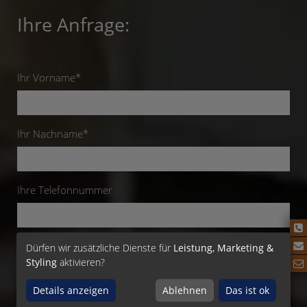
Ihre Anfrage:
Ihr Vorname*
Ihr Nachname*
Ihre Telefonnummer
Ihre E-Mail*
Dürfen wir zusätzliche Dienste für
Leistung, Marketing &
Styling
aktivieren?
Details anzeigen
Ablehnen
Das ist ok
Ich wünsche einen Beratungstermin: