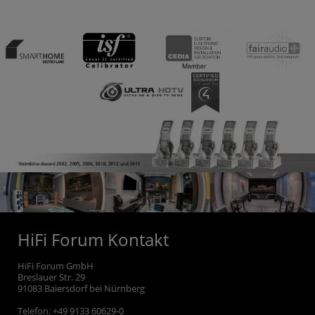
HiFi Forum Kontakt
HiFi Forum GmbH
Breslauer Str. 29
91083
Baiersdorf bei Nürnberg
Telefon:
+49 9133 60629-0