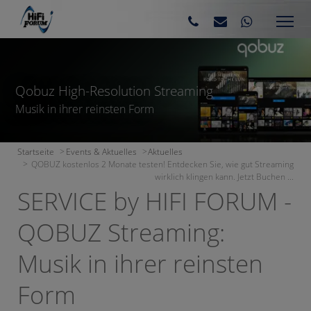
Qobuz High-Resolution Streaming
Musik in ihrer reinsten Form
Startseite
Events & Aktuelles
Aktuelles
QOBUZ kostenlos 2 Monate testen! Entdecken Sie, wie gut Streaming
wirklich klingen kann. Jetzt Buchen ...
SERVICE by HIFI FORUM -
QOBUZ Streaming:
Musik in ihrer reinsten
Form